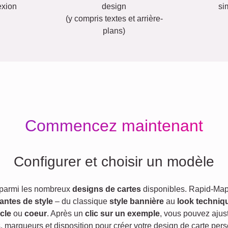
exion
design
si
(y compris textes et arrière-
plans)
Commencez maintenant
Configurer et choisir un modèle
 parmi les nombreux
designs de cartes
disponibles. Rapid-Map
iantes de style
– du classique
style bannière
au
look techniq
cle
ou
coeur
. Après un
clic sur un exemple
, vous pouvez ajust
s, marqueurs et disposition pour créer votre design de carte pers