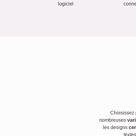
logiciel
conn
Choisissez
nombreuses
var
les designs
cer
texte