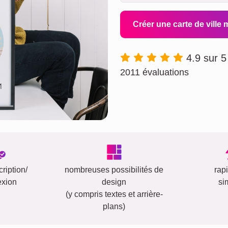
Créer une carte de ville
4.9 sur 5
2011 évaluations
ription/
nombreuses possibilités de
rap
exion
design
si
(y compris textes et arrière-
plans)