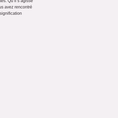
tes. Qu’il s’agisse
ous avez rencontré
signification