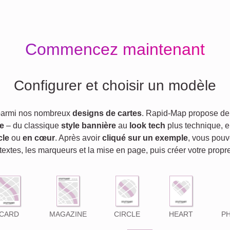
Commencez maintenant
Configurer et choisir un modèle
parmi nos nombreux
designs de cartes
. Rapid-Map propose d
le
– du classique
style bannière
au
look tech
plus technique, e
cle
ou
en cœur
. Après avoir
cliqué sur un exemple
, vous pouv
 textes, les marqueurs et la mise en page, puis créer votre propr
CARD
MAGAZINE
CIRCLE
HEART
P