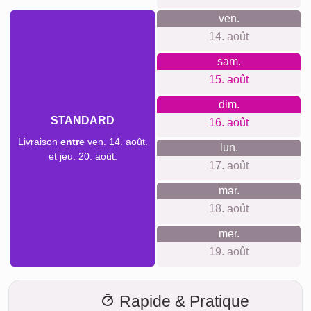
ven.
14. août
sam.
15. août
dim.
STANDARD
16. août
Livraison
entre
ven. 14. août.
lun.
et jeu. 20. août.
17. août
mar.
18. août
mer.
19. août
Rapide & Pratique